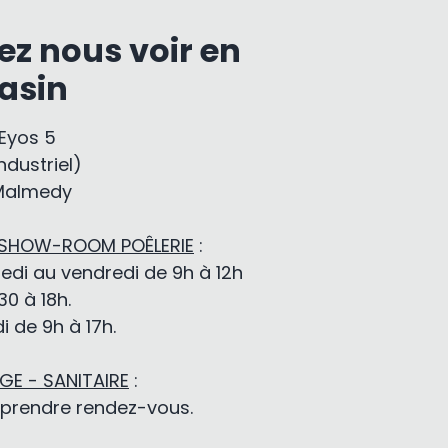
ez nous voir en
asin
-Eyos 5
ndustriel)
Malmedy
 SHOW-ROOM POÊLERIE
:
edi au vendredi de 9h à 12h
30 à 18h.
 de 9h à 17h.
E - SANITAIRE
:
 prendre rendez-vous.