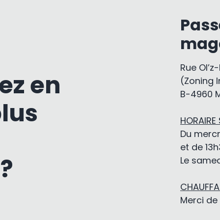
Pass
mag
Rue Ol’z
ez en
(Zoning I
B-4960 
plus
HORAIRE
Du mercr
et de 13h
 ?
Le samedi
CHAUFFAG
Merci de