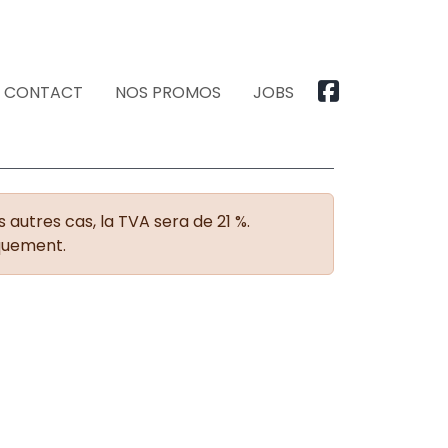
CONTACT
NOS PROMOS
JOBS
 autres cas, la TVA sera de 21 %.
iquement.