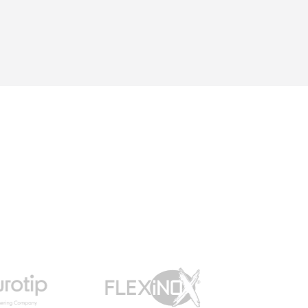
(quelle que soit la marque)
aux différents tubages
possible ...Une question =
une réponse. Nous y
retournerons sans
hésitations en 2026 pour
l'insert. Merci !"