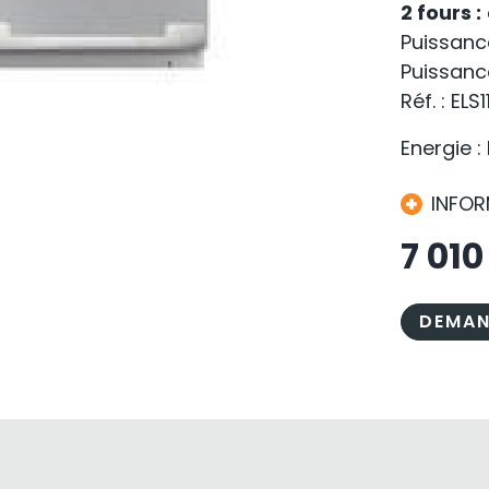
2 fours :
Puissanc
Puissance
Réf. : ELS
Energie :
INFO
7 01
DEMAN