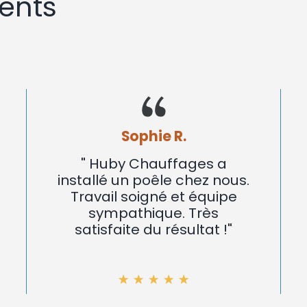
ents
Marc L.
"Nous avons fait installer
un poêle à bois par Huby
Chauffages. Installation
rapide et efficace.
Excellent service !"