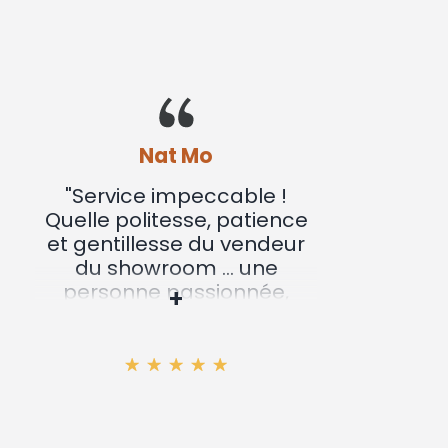
Nat Mo
"Service impeccable !
"Nous
Quelle politesse, patience
not
et gentillesse du vendeur
bois
du showroom ... une
conte
personne passionnée,
par vo
+
passionnante... des
métic
explications limpides à
bon 
tous les niveaux, du
fonctionnement du poêle
(quelle que soit la marque)
aux différents tubages