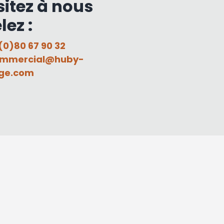
sitez à nous
lez :
(0)80 67 90 32
mmercial@huby-
ge.com