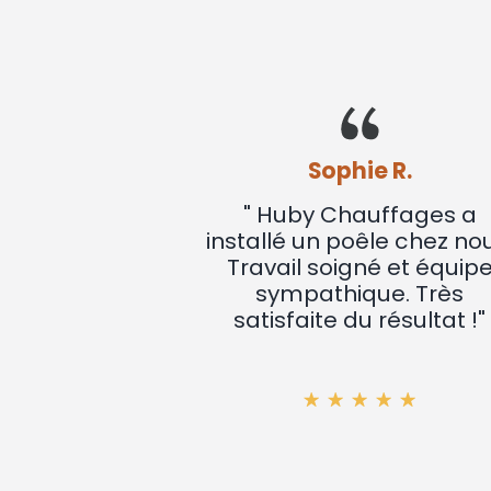
Sophie R.
s a
" Huby Chauffages a
uveau
installé un poêle chez nous.
Service
Travail soigné et équipe
el et
sympathique. Très
s. Je
satisfaite du résultat !"
"