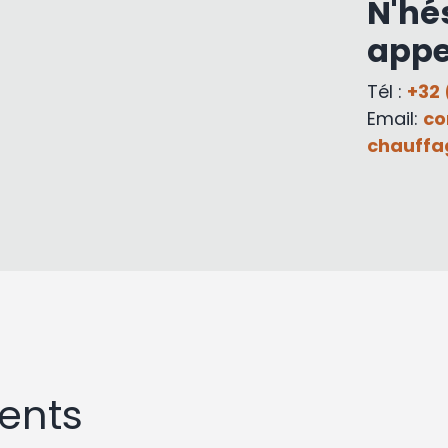
N'hé
appe
Tél :
+32 
Email:
co
chauffa
ents