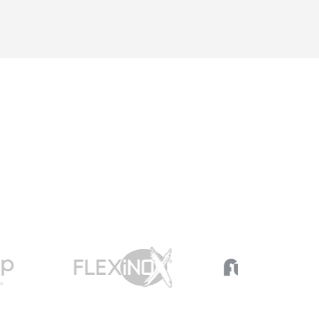
possible ...Une question =
une réponse. Nous y
retournerons sans
hésitations en 2026 pour
l'insert. Merci !"