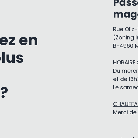
Pass
mag
Rue Ol’z
ez en
(Zoning I
B-4960 
plus
HORAIRE
Du mercr
et de 13h
 ?
Le samedi
CHAUFFAG
Merci de