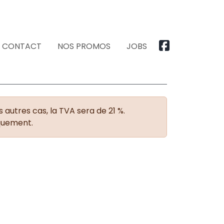
CONTACT
NOS PROMOS
JOBS
 autres cas, la TVA sera de 21 %.
iquement.