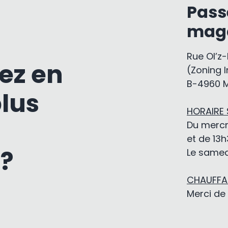
Pass
mag
Rue Ol’z
ez en
(Zoning I
B-4960 
plus
HORAIRE
Du mercr
et de 13h
 ?
Le samedi
CHAUFFAG
Merci de