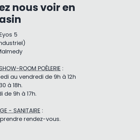
ez nous voir en
asin
-Eyos 5
ndustriel)
Malmedy
 SHOW-ROOM POÊLERIE
:
edi au vendredi de 9h à 12h
30 à 18h.
 de 9h à 17h.
E - SANITAIRE
:
 prendre rendez-vous.