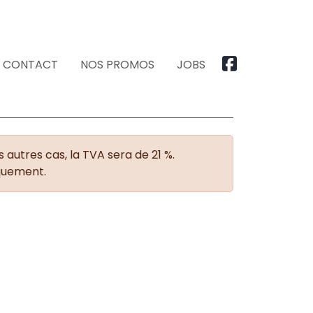
CONTACT
NOS PROMOS
JOBS
 autres cas, la TVA sera de 21 %.
iquement.