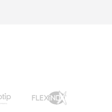
aux différents tubages
possible ...Une question =
une réponse. Nous y
retournerons sans
hésitations en 2026 pour
l'insert. Merci !"