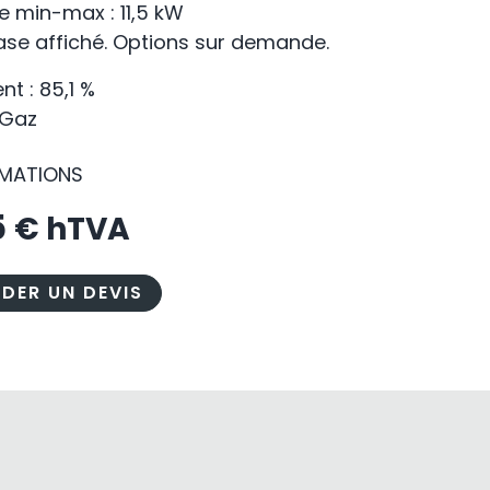
e min-max : 11,5 kW
base affiché. Options sur demande.
t : 85,1 %
 Gaz
RMATIONS
5
€ hTVA
DER UN DEVIS