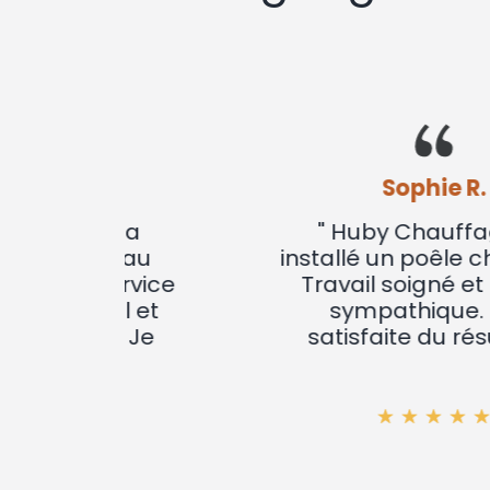
Sophie R.
s a
" Huby Chauffages a
uveau
installé un poêle chez nous.
Service
Travail soigné et équipe
el et
sympathique. Très
s. Je
satisfaite du résultat !"
"